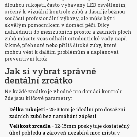
dlouhou rukojetí, často vybavený LED osvětlením,
určený k vizuální kontrole zubů a dásní
je běžnou
součástí profesionální výbavy, ale může být i
skvělým pomocníkem v domácí péči. Díky
nahlédnutí do mezizubních prostor a zadních ploch
zubů můžete včas odhalit
ortodontické vady
např.
šikmé, přehnuté nebo příliš široké zuby, které
mohou vést k dalším problémům
a naplánovat
preventivní krok.
Jak si vybrat správné
dentální zrcátko
Ne každé zrcátko je vhodné pro domácí kontrolu.
Zde jsou klíčové parametry:
Délka rukojeti
- 25-30cm je ideální pro dosažení
zadních zubů bez namáhání zápěstí.
Velikost zrcadla
- 12-15mm poskytuje dostatečný
úhel pohledu a zároveň nezabírá moc místa v