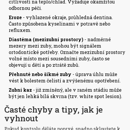
citlivostí na teplo/chlad. Vyžaduje okamžitou
odbornou péči.
Eroze
- vyhlazené okraje, průhledná dentina.
Často způsobena kyselinami v potravě nebo
refluxem.
Diastéma (mezizubní prostory)
- nadměrné
mezery mezi zuby, mohou být signálem
ortodontické potřeby. Označte
mezizubní prostory
volné místo mezi sousedními zuby, často se
objevují u dětí a po ztrátě zubů
.
Přehnuté nebo šikmé zuby
- úprava úhlu může
vést k bolestem čelistí a zvýšenému opotřebení.
Zubní kaz
- již zmíněný, ale v raném stádiu může
být jen lehká bílá skvrna (tzv. white spot lesion).
Časté chyby a tipy, jak je
vyhnout
Pokud kontrolu děláte poprvé, snadno skloužete k