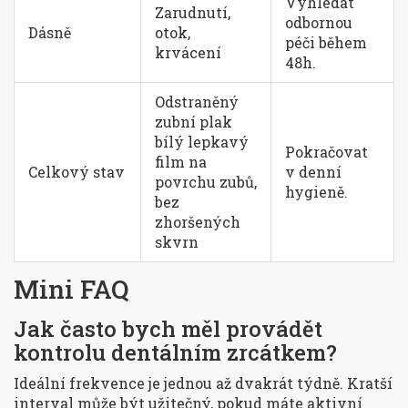
Vyhledat
Zarudnutí,
odbornou
Dásně
otok,
péči během
krvácení
48h.
Odstraněný
zubní plak
bílý lepkavý
Pokračovat
film na
Celkový stav
v denní
povrchu zubů
,
hygieně.
bez
zhoršených
skvrn
Mini FAQ
Jak často bych měl provádět
kontrolu dentálním zrcátkem?
Ideální frekvence je jednou až dvakrát týdně. Kratší
interval může být užitečný, pokud máte aktivní