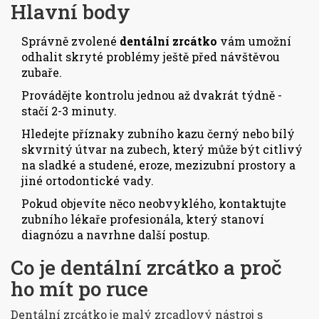
Hlavní body
Správně zvolené
dentální zrcátko
vám umožní
odhalit skryté problémy ještě před návštěvou
zubaře.
Provádějte kontrolu jednou až dvakrát týdně -
stačí 2-3 minuty.
Hledejte příznaky
zubního kazu
černý nebo bílý
skvrnitý útvar na zubech, který může být citlivý
na sladké a studené
, eroze, mezizubní prostory a
jiné ortodontické vady.
Pokud objevíte něco neobvyklého, kontaktujte
zubního lékaře
profesionála, který stanoví
diagnózu a navrhne další postup
.
Co je dentální zrcátko a proč
ho mít po ruce
Dentální zrcátko
je malý zrcadlový nástroj s