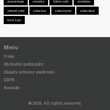
stomatologie
rovnátka
čištění zubů
ortodontie
citlivost zubů
zubní kaz
zubní fazety
zubní lékař
křivé zuby
Menu
O nás
Obchodní podmínky
Zásady ochrany soukromí
GDPR
Kontakt
© 2026. All rights reserved.