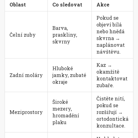
Oblast
Co sledovat
Akce
Pokud se
objeví bílá
Barva,
nebo hnědá
Čelní zuby
praskliny,
skvrna →
skvrny
naplánovat
návštěvu.
Kaz →
Hluboké
okamžitě
Zadní moláry
jamky, zubaté
kontaktovat
okraje
zubaře.
Čistěte nití,
Široké
pokud se
mezery,
Meziprostory
rozšiřují →
hromadění
ortodontická
plaku
konzultace.