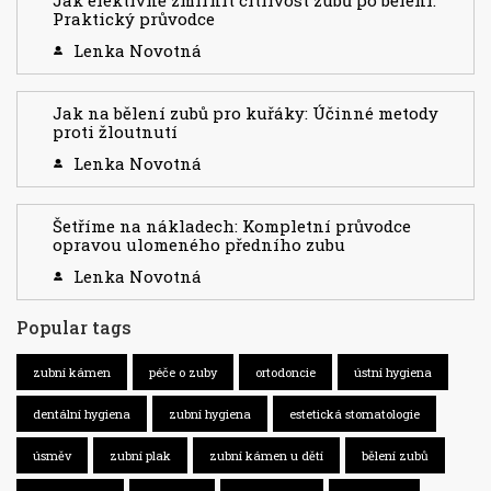
Praktický průvodce
Lenka Novotná
Jak na bělení zubů pro kuřáky: Účinné metody
proti žloutnutí
Lenka Novotná
Šetříme na nákladech: Kompletní průvodce
opravou ulomeného předního zubu
Lenka Novotná
Popular tags
zubní kámen
péče o zuby
ortodoncie
ústní hygiena
dentální hygiena
zubní hygiena
estetická stomatologie
úsměv
zubní plak
zubní kámen u dětí
bělení zubů