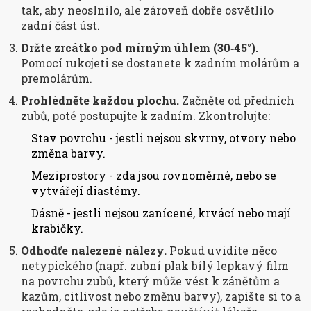
tak, aby neoslnilo, ale zároveň dobře osvětlilo
zadní část úst.
Držte zrcátko pod mírným úhlem (30‑45°).
Pomocí rukojeti se dostanete k zadním molárům a
premolárům.
Prohlédněte každou plochu.
Začněte od předních
zubů, poté postupujte k zadním. Zkontrolujte:
Stav povrchu - jestli nejsou skvrny, otvory nebo
změna barvy.
Meziprostory - zda jsou rovnoměrné, nebo se
vytvářejí diastémy.
Dásně - jestli nejsou zanícené, krvácí nebo mají
krabičky.
Odhodťe nalezené nálezy.
Pokud uvidíte něco
netypického (např.
zubní plak
bílý lepkavý film
na povrchu zubů, který může vést k zánětům a
kazům
, citlivost nebo změnu barvy), zapište si to a