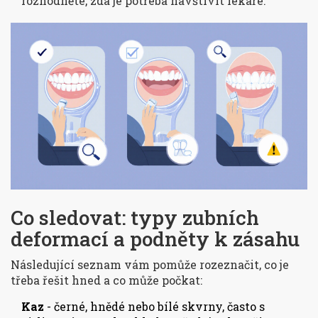
rozhodněte, zda je potřeba navštívit lékaře.
Co sledovat: typy zubních
deformací a podněty k zásahu
Následující seznam vám pomůže rozeznačit, co je
třeba řešit hned a co může počkat:
Kaz
- černé, hnědé nebo bílé skvrny, často s