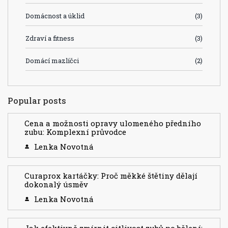
Domácnost a úklid
(3)
Zdraví a fitness
(3)
Domácí mazlíčci
(2)
Popular posts
Cena a možnosti opravy ulomeného předního
zubu: Komplexní průvodce
Lenka Novotná
Curaprox kartáčky: Proč měkké štětiny dělají
dokonalý úsměv
Lenka Novotná
Jak efektivně zmírnit citlivost zubů po bělení: